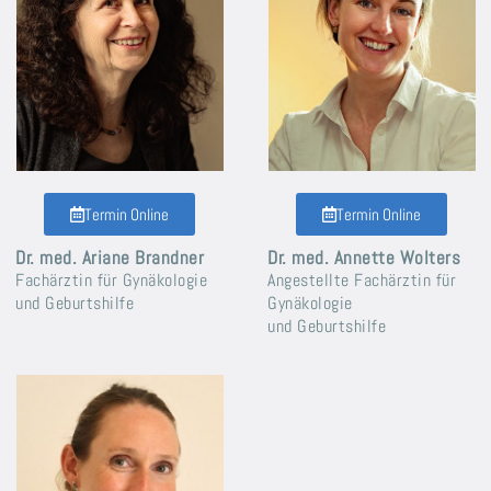
Termin Online
Termin Online
Dr. med.
Ariane Brandner
Dr. med.
Annette Wolters
Fachärztin für Gynäkologie
Angestellte Fachärztin
für
und Geburtshilfe
Gynäkologie
und Geburtshilfe